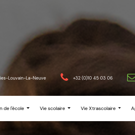
gnies-Louvain-La-Neuve
+32 (0)10 45 03 06
n de l'école
Vie scolaire
Vie Xtrascolaire
A