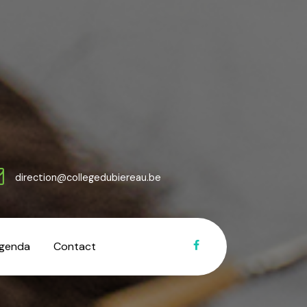
direction@collegedubiereau.be
genda
Contact