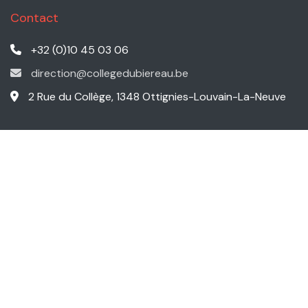
Contact
+32 (0)10 45 03 06
direction@collegedubiereau.be
2 Rue du Collège, 1348 Ottignies-Louvain-La-Neuve
Navigation
L'école
Infos pratiques
L'équipe
Agenda
Parascolaire
Partenaires