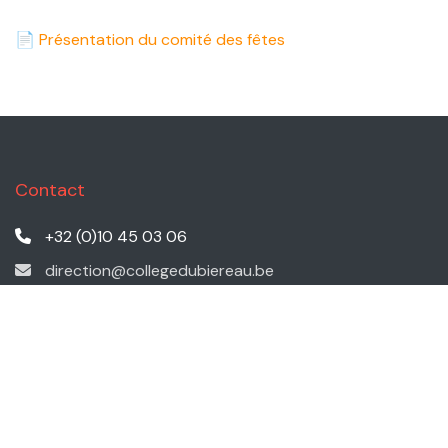
📄
Présentation du comité des fêtes
Contact
+32 (0)10 45 03 06
direction@collegedubiereau.be
2 Rue du Collège, 1348 Ottignies-Louvain-La-Neuve
Navigation
L'école
Infos pratiques