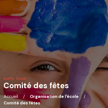
Notre école
Comité des fêtes
Accueil
/
Organisation de l'école
/
Comité des fêtes