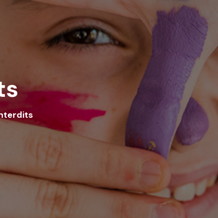
ts
nterdits