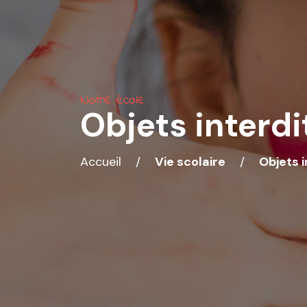
Notre école
Objets interdi
Accueil
/
Vie scolaire
/
Objets i