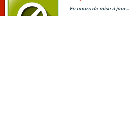
En cours de mise à jour...
🚫🚫🚫 Les objets dangereux so
armes et tout objet pouvant êtr
portables (sauf autorisation c
des raisons justifiées, et pour
pendant la journée), les briqu
🚫🚫🚫 Sont également interdi
ainsi que tous les jeux électr
Lors de voyages scolaires de l
de découvertes, des consignes
l’équipe enseignante.
A l'école maternelle ou à la gar
autorisés.