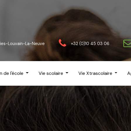
gnies-Louvain-La-Neuve
+32 (0)10 45 03 06
n de l'école
Vie scolaire
Vie Xtrascolaire
A